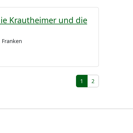
lie Krautheimer und die
 Franken
1
2
(aktiv)