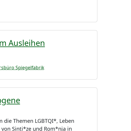
um Ausleihen
rsbüro Spiegelfabrik
ogene
um die Themen LGBTQI*, Leben
 von Sinti*ze und Rom*nja in