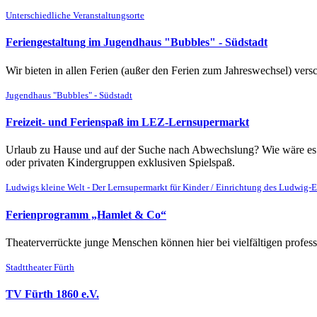
Unterschiedliche Veranstaltungsorte
Feriengestaltung im Jugendhaus "Bubbles" - Südstadt
Wir bieten in allen Ferien (außer den Ferien zum Jahreswechsel) ver
Jugendhaus "Bubbles" - Südstadt
Freizeit- und Ferienspaß im LEZ-Lernsupermarkt
Urlaub zu Hause und auf der Suche nach Abwechslung? Wie wäre es m
oder privaten Kindergruppen exklusiven Spielspaß.
Ludwigs kleine Welt - Der Lernsupermarkt für Kinder / Einrichtung des Ludwig-
Ferienprogramm „Hamlet & Co“
Theaterverrückte junge Menschen können hier bei vielfältigen profess
Stadttheater Fürth
TV Fürth 1860 e.V.