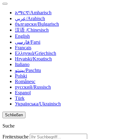
አማርኛ/Amharisch
عربي/Arabisch
български/Bulgarisch
汉语 /Chinesisch
English
فارسی/Farsi
Français
Ελληνικά/Griechisch
Hrvatski/Kroatisch
Italiano
پښتو/Paschtu
Polski
Românesc
русский/Russisch
Espanol
Türk
Українська/Ukrainisch
Schließen
Suche
Freitextsuche