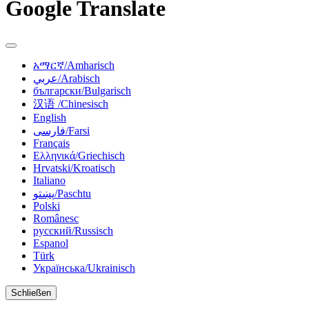
Google Translate
አማርኛ/Amharisch
عربي/Arabisch
български/Bulgarisch
汉语 /Chinesisch
English
فارسی/Farsi
Français
Ελληνικά/Griechisch
Hrvatski/Kroatisch
Italiano
پښتو/Paschtu
Polski
Românesc
русский/Russisch
Espanol
Türk
Українська/Ukrainisch
Schließen