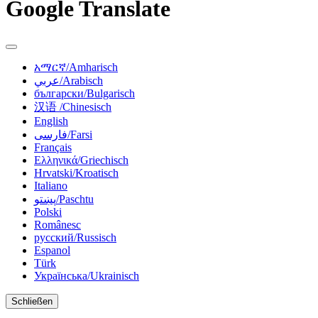
Google Translate
አማርኛ/Amharisch
عربي/Arabisch
български/Bulgarisch
汉语 /Chinesisch
English
فارسی/Farsi
Français
Ελληνικά/Griechisch
Hrvatski/Kroatisch
Italiano
پښتو/Paschtu
Polski
Românesc
русский/Russisch
Espanol
Türk
Українська/Ukrainisch
Schließen