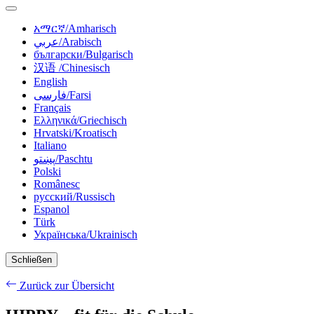
አማርኛ/Amharisch
عربي/Arabisch
български/Bulgarisch
汉语 /Chinesisch
English
فارسی/Farsi
Français
Ελληνικά/Griechisch
Hrvatski/Kroatisch
Italiano
پښتو/Paschtu
Polski
Românesc
русский/Russisch
Espanol
Türk
Українська/Ukrainisch
Schließen
Zurück zur Übersicht