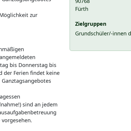
90768
Fürth
Möglichkeit zur
Zielgruppen
Grundschüler/-innen de
anmäßigen
e angemeldeten
tag bis Donnerstag bis
 der Ferien findet keine
n Ganztagsangebotes
agessen
eilnahme!) sind an jedem
Hausaufgabenbetreuung
e vorgesehen.