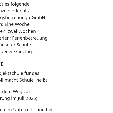
bt es folgende
zeln oder als
tagsbetreuung gGmbH
n: Eine Woche
ien, zwei Wochen
rien; Ferienbetreuung
 unserer Schule
ndener Ganztag.
t
ojektschule für das
ll macht Schule“ heißt.
uf dem Weg zur
rung im Juli 2025)
ten im Unterricht und bei