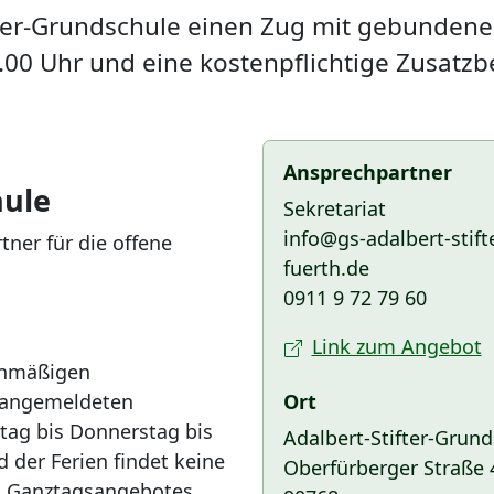
fter-Grundschule einen Zug mit gebundene
00 Uhr und eine kostenpflichtige Zusatzbe
Ansprechpartner
hule
Sekretariat
info@gs-adalbert-stift
tner für die offene
fuerth.de
0911 9 72 79 60
Link zum Angebot
anmäßigen
Ort
e angemeldeten
tag bis Donnerstag bis
Adalbert-Stifter-Grun
 der Ferien findet keine
Oberfürberger Straße 
n Ganztagsangebotes