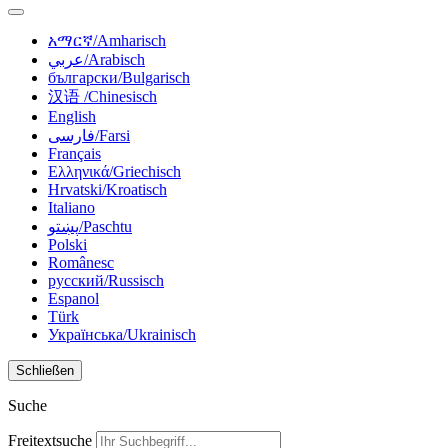
አማርኛ/Amharisch
عربي/Arabisch
български/Bulgarisch
汉语 /Chinesisch
English
فارسی/Farsi
Français
Ελληνικά/Griechisch
Hrvatski/Kroatisch
Italiano
پښتو/Paschtu
Polski
Românesc
русский/Russisch
Espanol
Türk
Українська/Ukrainisch
Schließen
Suche
Freitextsuche