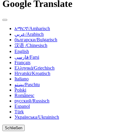
Google Translate
አማርኛ/Amharisch
عربي/Arabisch
български/Bulgarisch
汉语 /Chinesisch
English
فارسی/Farsi
Français
Ελληνικά/Griechisch
Hrvatski/Kroatisch
Italiano
پښتو/Paschtu
Polski
Românesc
русский/Russisch
Espanol
Türk
Українська/Ukrainisch
Schließen