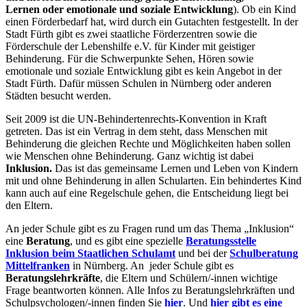
Lernen oder emotionale und soziale Entwicklung
). Ob ein Kind
einen Förderbedarf hat, wird durch ein Gutachten festgestellt. In der
Stadt Fürth gibt es zwei staatliche Förderzentren sowie die
Förderschule der Lebenshilfe e.V. für Kinder mit geistiger
Behinderung. Für die Schwerpunkte Sehen, Hören sowie
emotionale und soziale Entwicklung gibt es kein Angebot in der
Stadt Fürth. Dafür müssen Schulen in Nürnberg oder anderen
Städten besucht werden.
Seit 2009 ist die UN-Behindertenrechts-Konvention in Kraft
getreten. Das ist ein Vertrag in dem steht, dass Menschen mit
Behinderung die gleichen Rechte und Möglichkeiten haben sollen
wie Menschen ohne Behinderung. Ganz wichtig ist dabei
Inklusion.
Das ist das gemeinsame Lernen und Leben von Kindern
mit und ohne Behinderung in allen Schularten. Ein behindertes Kind
kann auch auf eine Regelschule gehen, die Entscheidung liegt bei
den Eltern.
An jeder Schule gibt es zu Fragen rund um das Thema „Inklusion“
eine
Beratung
, und es gibt eine spezielle
Beratungsstelle
Inklusion beim Staatlichen Schulamt
und bei der
Schulberatung
Mittelfranken
in Nürnberg. An jeder Schule gibt es
Beratungslehrkräfte
, die Eltern und Schülern/-innen wichtige
Frage beantworten können. Alle Infos zu Beratungslehrkräften und
Schulpsychologen/-innen finden Sie
hier
. Und
hier gibt es eine