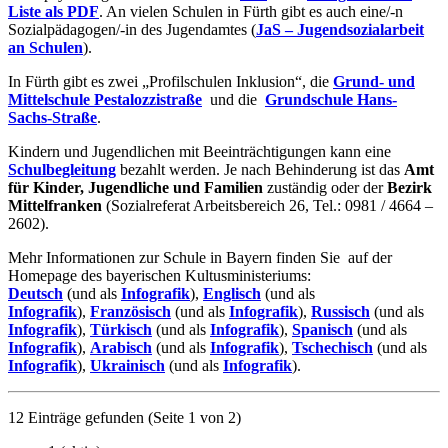
Liste als PDF
. An vielen Schulen in Fürth gibt es auch eine/-n
Sozialpädagogen/-in des Jugendamtes (
JaS – Jugendsozialarbeit
an Schulen
).
In Fürth gibt es zwei „Profilschulen Inklusion“, die
Grund- und
Mittelschule Pestalozzistraße
und die
Grundschule Hans-
Sachs-Straße
.
Kindern und Jugendlichen mit Beeinträchtigungen kann eine
Schulbegleitung
bezahlt werden. Je nach Behinderung ist das
Amt
für Kinder, Jugendliche und Familien
zuständig oder der
Bezirk
Mittelfranken
(Sozialreferat Arbeitsbereich 26, Tel.: 0981 / 4664 –
2602).
Mehr Informationen zur Schule in Bayern finden Sie auf der
Homepage des bayerischen Kultusministeriums:
Deutsch
(und als
Infografik
),
Englisch
(und als
Infografik
),
Französisch
(und als
Infografik
),
Russisch
(und als
Infografik
),
Türkisch
(und als
Infografik
),
Spanisch
(und als
Infografik
),
Arabisch
(und als
Infografik
),
Tschechisch
(und als
Infografik
),
Ukrainisch
(und als
Infografik
).
12 Einträge gefunden
(Seite 1 von 2)